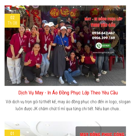
02
Th 08
Dịch Vụ May - In Áo Đồng Phục Lớp Theo Yêu Cầu
Với dịch vụ trọn gói từ thiết kế, may áo đồng phục cho đến in logo, slogan
luôn được JK chăm chút tỉ mỉ qua từng chi tiết. Nếu bạn chưa..
01