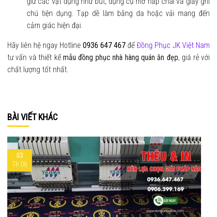
giữ các vật dụng như bút, dụng cụ mở nắp chai và giấy ghi
chú tiện dụng. Tạp dề làm bằng da hoặc vải mang đến
cảm giác hiện đại.
Hãy liên hệ ngay Hotline
0936 647 467
để
Đồng Phục JK Việt Nam
tư vấn và thiết kế
mẫu đồng phục nhà hàng quán ăn đẹp
, giá rẻ với
chất lượng tốt nhất.
BÀI VIẾT KHÁC
03
Th 06