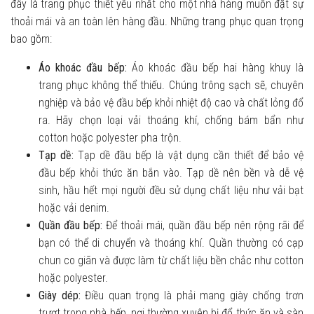
đây là trang phục thiết yếu nhất cho một nhà hàng muốn đặt sự
thoải mái và an toàn lên hàng đầu. Những trang phục quan trọng
bao gồm:
Áo khoác đầu bếp:
Áo khoác đầu bếp hai hàng khuy là
trang phục không thể thiếu. Chúng trông sạch sẽ, chuyên
nghiệp và bảo vệ đầu bếp khỏi nhiệt độ cao và chất lỏng đổ
ra. Hãy chọn loại vải thoáng khí, chống bám bẩn như
cotton hoặc polyester pha trộn.
Tạp dề:
Tạp dề đầu bếp là vật dụng cần thiết để bảo vệ
đầu bếp khỏi thức ăn bắn vào. Tạp dề nên bền và dễ vệ
sinh, hầu hết mọi người đều sử dụng chất liệu như vải bạt
hoặc vải denim.
Quần đầu bếp:
Để thoải mái, quần đầu bếp nên rộng rãi để
bạn có thể di chuyển và thoáng khí. Quần thường có cạp
chun co giãn và được làm từ chất liệu bền chắc như cotton
hoặc polyester.
Giày dép:
Điều quan trọng là phải mang giày chống trơn
trượt trong nhà bếp, nơi thường xuyên bị đổ thức ăn và sàn