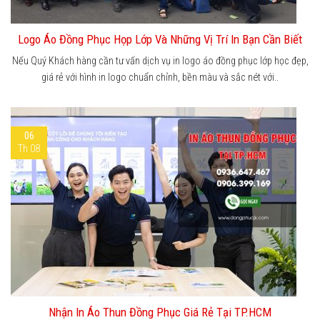
Logo Áo Đồng Phục Họp Lớp Và Những Vị Trí In Bạn Cần Biết
Nếu Quý Khách hàng cần tư vấn dịch vụ in logo áo đồng phục lớp học đẹp,
giá rẻ với hình in logo chuẩn chỉnh, bền màu và sắc nét với..
06
Th 08
Nhận In Áo Thun Đồng Phục Giá Rẻ Tại TP.HCM