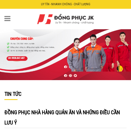
UY TÍN - NHANH CHÓNG - CHẤT LƯỢNG
TIN TỨC
ĐỒNG PHỤC NHÀ HÀNG QUÁN ĂN VÀ NHỮNG ĐIỀU CẦN
LƯU Ý