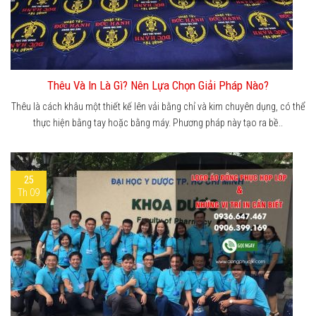
Thêu Và In Là Gì? Nên Lựa Chọn Giải Pháp Nào?
Thêu là cách khâu một thiết kế lên vải bằng chỉ và kim chuyên dụng, có thể
thực hiện bằng tay hoặc bằng máy. Phương pháp này tạo ra bề..
25
Th 09