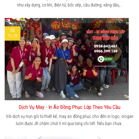
như xây dựng, cơ khí, điện tử, bốc xếp, cầu đường, xăng dầu,..
02
Th 08
Dịch Vụ May - In Áo Đồng Phục Lớp Theo Yêu Cầu
Với dịch vụ trọn gói từ thiết kế, may áo đồng phục cho đến in logo, slogan
luôn được JK chăm chút tỉ mỉ qua từng chi tiết. Nếu bạn chưa..